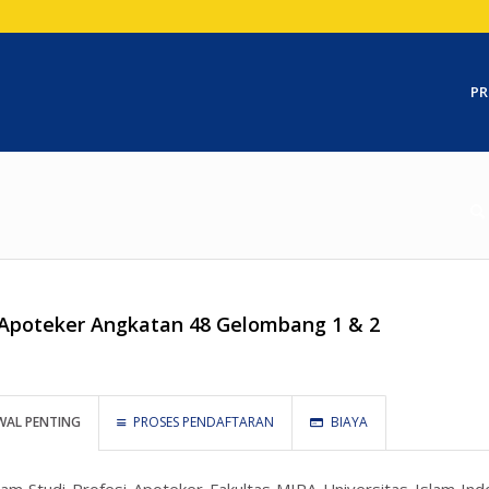
PR
 Apoteker Angkatan 48 Gelombang 1 & 2
WAL PENTING
PROSES PENDAFTARAN
BIAYA
am Studi Profesi Apoteker Fakultas MIPA Universitas Islam I