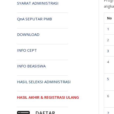
SYARAT ADMINISTRASI
angka
No
QnA SEPUTAR PMB
1
DOWNLOAD
2
INFO CEPT
3
4
INFO BEASISWA
5
HASIL SELEKSI ADMINISTRASI
6
HASIL AKHIR & REGISTRASI ULANG
DAFTAR
7