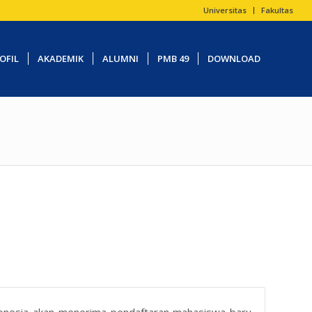
Universitas
Fakultas
OFIL
AKADEMIK
ALUMNI
PMB 49
DOWNLOAD
ndonesia akan menerima pendaftaran mahasiswa baru