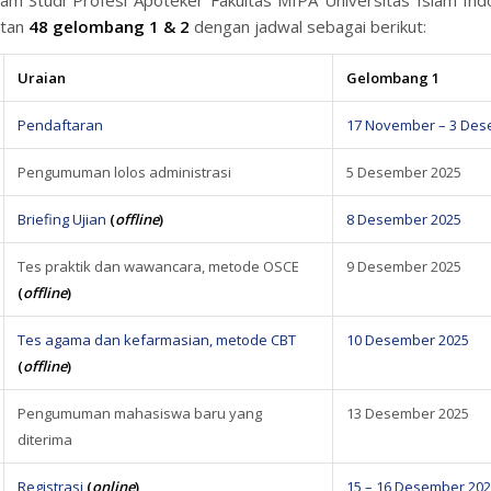
tan
48 gelombang 1 & 2
dengan jadwal sebagai berikut:
Uraian
Gelombang 1
Pendaftaran
17 November – 3 Des
Pengumuman lolos administrasi
5 Desember 2025
Briefing Ujian
(
offline
)
8 Desember 2025
Tes praktik dan wawancara, metode OSCE
9 Desember 2025
(
offline
)
Tes agama dan kefarmasian, metode CBT
10 Desember 2025
(
offline
)
Pengumuman mahasiswa baru yang
13 Desember 2025
diterima
Registrasi
(
online
)
15 – 16 Desember 20