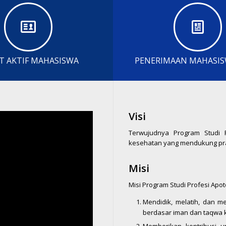
T AKTIF MAHASISWA
PENERIMAAN MAHASIS
Visi
Terwujudnya Program Studi 
kesehatan yang mendukung prak
Misi
Misi Program Studi Profesi Apot
Mendidik, melatih, dan m
berdasar iman dan taqwa k