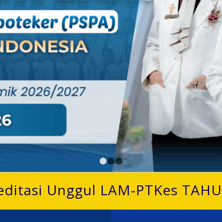
1
2
3
editasi Unggul LAM-PTKes TAH