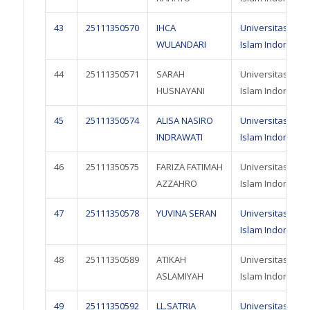
43
25111350570
IHCA
Universitas
WULANDARI
Islam Indonesia
44
25111350571
SARAH
Universitas
HUSNAYANI
Islam Indonesia
45
25111350574
ALISA NASIRO
Universitas
INDRAWATI
Islam Indonesia
46
25111350575
FARIZA FATIMAH
Universitas
AZZAHRO
Islam Indonesia
47
25111350578
YUVINA SERAN
Universitas
Islam Indonesia
48
25111350589
ATIKAH
Universitas
ASLAMIYAH
Islam Indonesia
49
25111350592
LL.SATRIA
Universitas