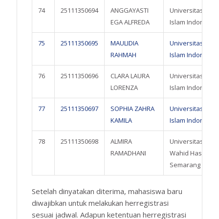
74
25111350694
ANGGAYASTI
Universitas
EGA ALFREDA
Islam Indonesia
75
25111350695
MAULIDIA
Universitas
RAHMAH
Islam Indonesia
76
25111350696
CLARA LAURA
Universitas
LORENZA
Islam Indonesia
77
25111350697
SOPHIA ZAHRA
Universitas
KAMILA
Islam Indonesia
78
25111350698
ALMIRA
Universitas
RAMADHANI
Wahid Hasyim
Semarang
Setelah dinyatakan diterima, mahasiswa baru
diwajibkan untuk melakukan herregistrasi
sesuai jadwal. Adapun ketentuan herregistrasi