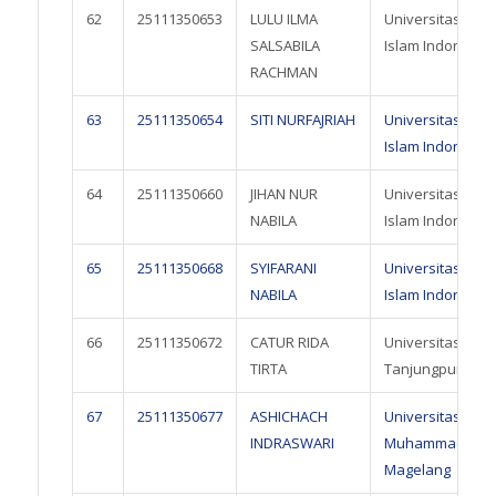
62
25111350653
LULU ILMA
Universitas
SALSABILA
Islam Indonesia
RACHMAN
63
25111350654
SITI NURFAJRIAH
Universitas
Islam Indonesia
64
25111350660
JIHAN NUR
Universitas
NABILA
Islam Indonesia
65
25111350668
SYIFARANI
Universitas
NABILA
Islam Indonesia
66
25111350672
CATUR RIDA
Universitas
TIRTA
Tanjungpura
67
25111350677
ASHICHACH
Universitas
INDRASWARI
Muhammadiyah
Magelang