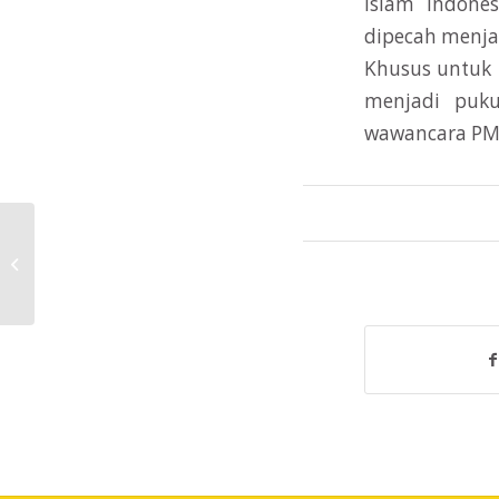
Islam Indone
dipecah menja
Khusus untuk 
menjadi puku
wawancara PMB 
Open Recruitment Tutor PBL PSPA
UII