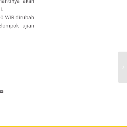
nantinya akan
i.
00 WIB dirubah
elompok ujian
Uj