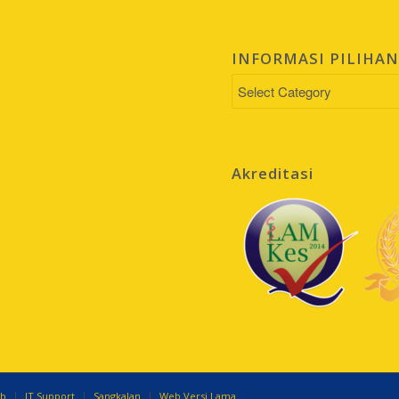
INFORMASI PILIHA
INFORMASI
PILIHAN
Akreditasi
eb
IT Support
Sangkalan
Web Versi Lama