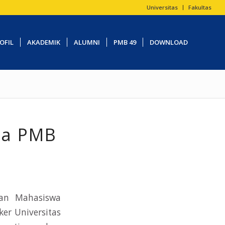
Universitas
Fakultas
OFIL
AKADEMIK
ALUMNI
PMB 49
DOWNLOAD
ra PMB
aan Mahasiswa
er Universitas