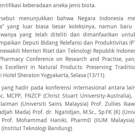
entifikasi keberadaan aneka jenis biota.
sebut menunjukkan bahwa Negara Indonesia mem
a” yang luar biasa besar koleksinya, namun baru 
awanya yang telah diteliti dan dimanfaatkan untuk
paikan Deputi Bidang Relefansi dan Produktivitas IPT
ewakili Menteri Riset dan Teknologi Republik Indone
 Pharmacy Conference on Research and Practise, y
 Excellent in Natural Products: Preserving Traditi
i Hotel Sheraton Yogyakarta, Selasa (13/11).
yang hadir pada konferensi internasional antara lain,
Sc, MCPP, FNZCP (Christ Stuart University-Australia),
aiman (Universiti Sains Malaysia) Prof. Zullies Ikawa
adjah Mada) Prof. dr. Ngatidjan, M.Sc., Sp.FK (K) (Uni
. Prof. Mohammad Haniki, PharmD (IIUM Malaysia)
 (Institut Teknologi Bandung).