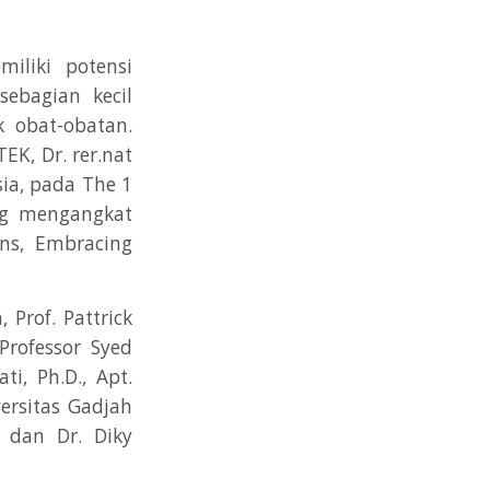
iliki potensi
sebagian kecil
 obat-obatan.
EK, Dr. rer.nat
sia, pada The 1
ang mengangkat
ons, Embracing
 Prof. Pattrick
 Professor Syed
ti, Ph.D., Apt.
versitas Gadjah
 dan Dr. Diky