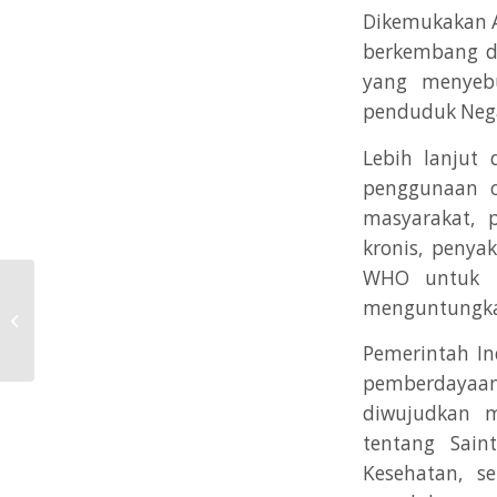
Dikemukakan Ah
berkembang da
yang menyeb
penduduk Nega
Lebih lanjut
penggunaan o
masyarakat, 
kronis, penya
WHO untuk b
menguntungka
Nilai Ujian Utama Angkatan XX
Pemerintah I
pemberdayaan
diwujudkan m
tentang Sain
Kesehatan, s