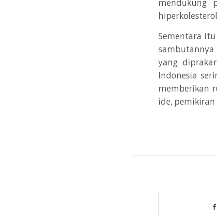
mendukung pr
hiperkolestero
Sementara itu 
sambutannya 
yang diprakar
Indonesia ser
memberikan ru
ide, pemikiran 