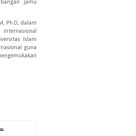
embangan jamu
.M, Ph.D, dalam
internasional
versitas Islam
rnasional guna
k mengemukakan