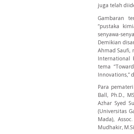
juga telah diid
Gambaran ter
“pustaka kimi
senyawa-seny
Demikian disam
Ahmad Saufi, m
International
tema “Towards
Innovations,” d
Para pemateri 
Ball, Ph.D., M
Azhar Syed Sul
(Universitas G
Mada), Assoc
Mudhakir, M.Si