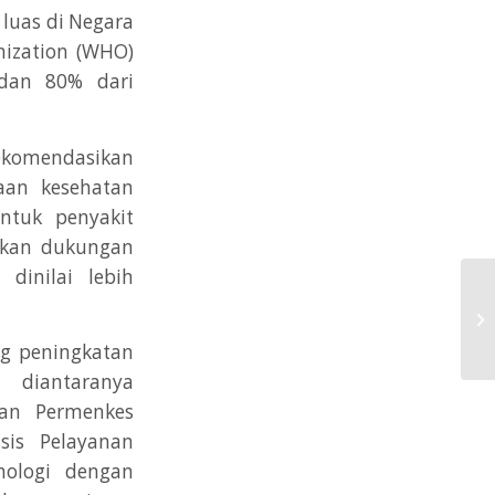
 luas di Negara
nization (WHO)
dan 80% dari
ekomendasikan
aan kesehatan
ntuk penyakit
ukkan dukungan
inilai lebih
Ke
M
g peningkatan
, diantaranya
kan Permenkes
sis Pelayanan
nologi dengan