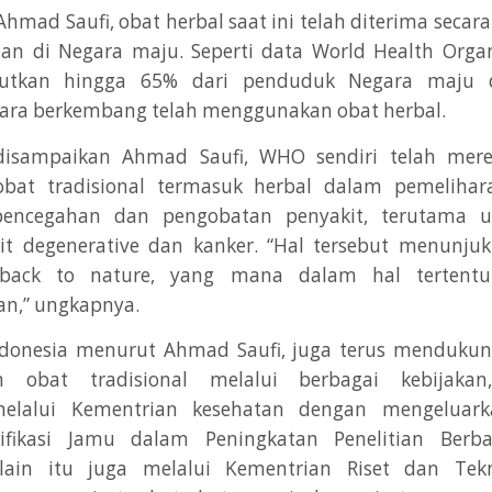
mad Saufi, obat herbal saat ini telah diterima secara
n di Negara maju. Seperti data World Health Orga
utkan hingga 65% dari penduduk Negara maju 
ra berkembang telah menggunakan obat herbal.
 disampaikan Ahmad Saufi, WHO sendiri telah mer
bat tradisional termasuk herbal dalam pemelihar
pencegahan dan pengobatan penyakit, terutama u
kit degenerative dan kanker. “Hal tersebut menunj
ack to nature, yang mana dalam hal tertentu d
n,” ungkapnya.
ndonesia menurut Ahmad Saufi, juga terus mendukun
 obat tradisional melalui berbagai kebijakan
elalui Kementrian kesehatan dengan mengeluar
tifikasi Jamu dalam Peningkatan Penelitian Berba
elain itu juga melalui Kementrian Riset dan Tek