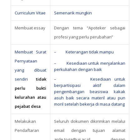
Curriculum Vitae
Semenarik mungkin
Membuat essay
Dengan tema “Apoteker sebagai
profesi yang perlu perubahan”
Membuat Surat
– Keterangan tidak mampu
Pernyataan
– Kesediaan untuk menjalankan
perkuliahan dengan baik
yang dibuat
sendiri
tidak
– Kesediaan untuk
berpartisipasi aktif dalam
perlu
bukti
pengembangan beasiswa kakak
kelurahan atau
asuh baik secara materil atau pun
moril setelah bekerja di masa datang
pejabat desa
Melakukan
Seluruh dokumen dikirimkan melalui
Pendaftaran
email dengan tujuan alamat
arde.toga@uii.ac.id
dengan