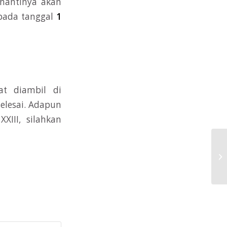
nantinya akan
pada tanggal
1
t diambil di
selesai. Adapun
III, silahkan
Ja