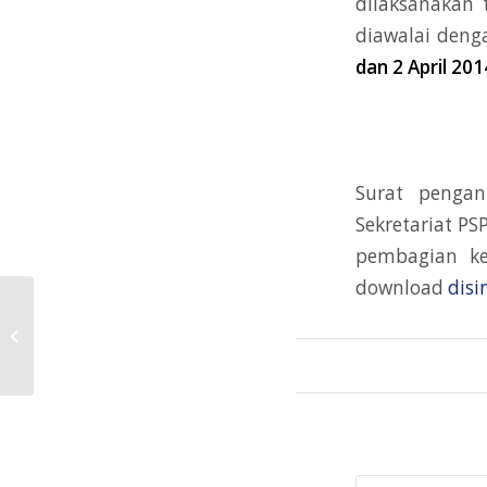
dilaksanakan
diawalai den
dan 2 April 201
Surat penga
Sekretariat PS
pembagian ke
download
disi
Jadwal Kuliah XXIV Minggu 8