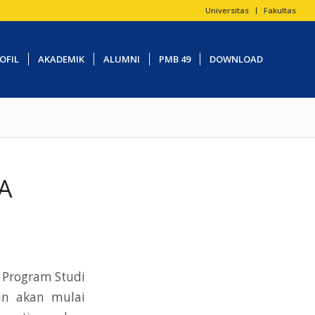
Universitas
Fakultas
OFIL
AKADEMIK
ALUMNI
PMB 49
DOWNLOAD
A
) Program Studi
han akan mulai