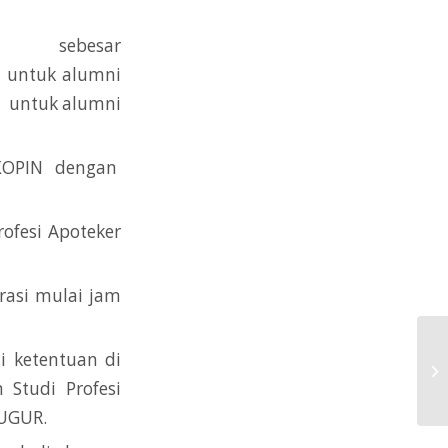
) sebesar
alumni
 alumni
UKOPIN dengan
ofesi Apoteker
rasi mulai jam
i ketentuan di
Ni
Studi Profesi
GUGUR.