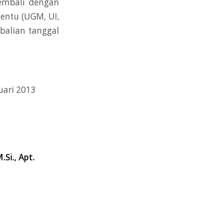
kembali dengan
tentu (UGM, UI,
balian tanggal
 2013
.Si., Apt.