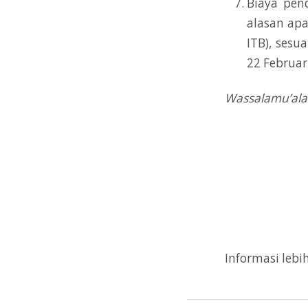
Biaya pen
alasan apa
ITB), sesu
22 Februar
Wassalamu’ala
Yogy
Ket
Informasi lebih