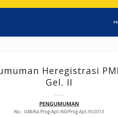
PR
umuman Heregistrasi PMB
Gel. II
PENGUMUMAN
No. : 048/Ka.Prog.Apt./60/Prog.Apt./II/2013