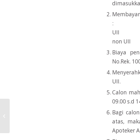
dimasukkan
Membay
: – 
UII 
non UII
Biaya pen
No.Rek. 10
Menyerahk
UII.
Calon mah
09.00 s.d 
Bagi calo
Pengumuman Hasil Seleksi PMB XXII
Gel. II
atas, mak
Apoteker A