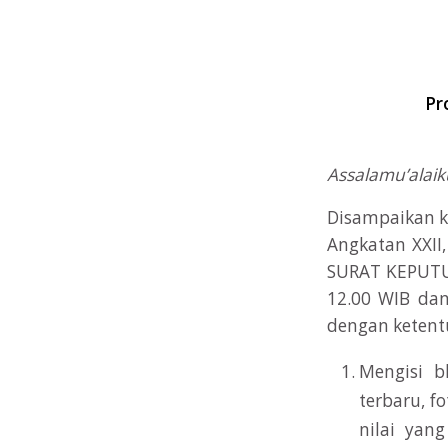
Pr
Assalamu’alai
Disampaikan k
Angkatan XXII
SURAT KEPUTUS
12.00 WIB dan
dengan ketentu
Mengisi b
terbaru, f
nilai yan