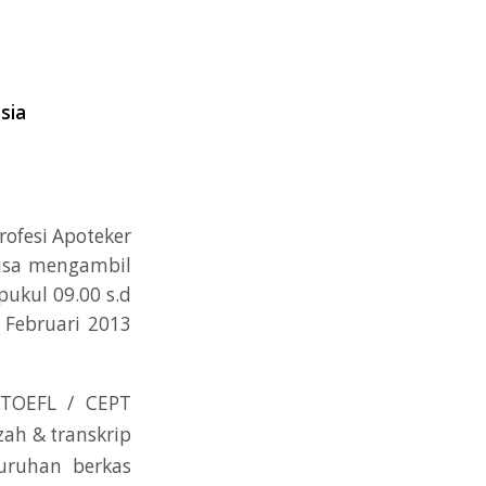
sia
ofesi Apoteker
bisa mengambil
ukul 09.00 s.d
 Februari 2013
t TOEFL / CEPT
zah & transkrip
luruhan berkas