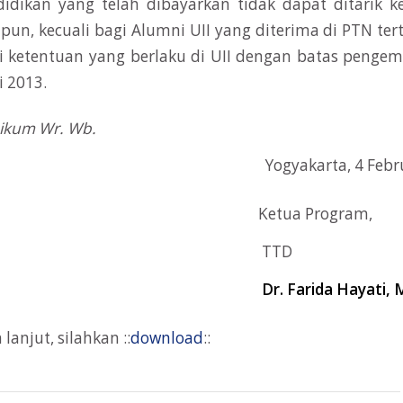
didikan yang telah dibayarkan tidak dapat ditarik 
pun, kecuali bagi Alumni UII yang diterima di PTN ter
ai ketentuan yang berlaku di UII dengan batas pengem
i 2013.
ikum Wr. Wb.
akarta, 4 Februari
ua Program,
TTD
Dr. Farida Hayati, M
 lanjut, silahkan ::
download
::