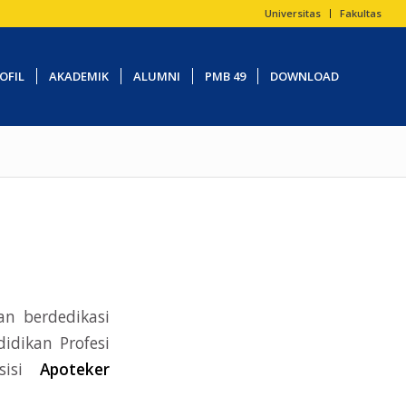
Universitas
Fakultas
OFIL
AKADEMIK
ALUMNI
PMB 49
DOWNLOAD
an berdedikasi
idikan Profesi
osisi
Apoteker