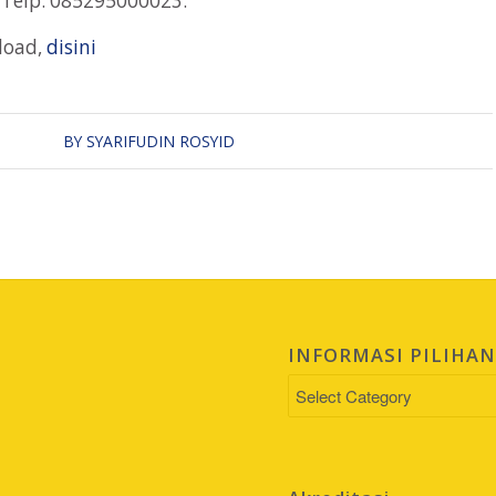
. Telp. 085295000023.
load,
disini
BY
SYARIFUDIN ROSYID
INFORMASI PILIHA
INFORMASI
PILIHAN