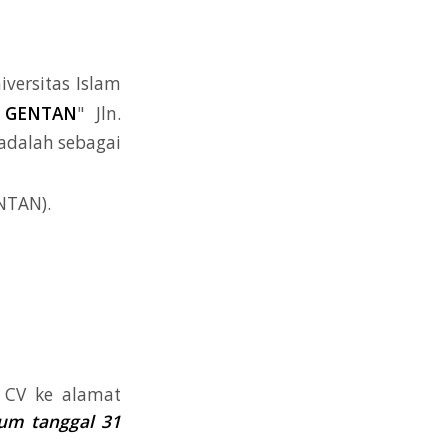
versitas Islam
 GENTAN
" Jln.
adalah sebagai
NTAN).
 CV ke alamat
um tanggal 31