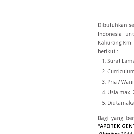
Dibutuhkan se
Indonesia un
Kaliurang Km.
berikut :
Surat Lam
Curriculum
Pria / Wani
Usia max. 
Diutamakan
Bagi yang be
"
APOTEK GEN